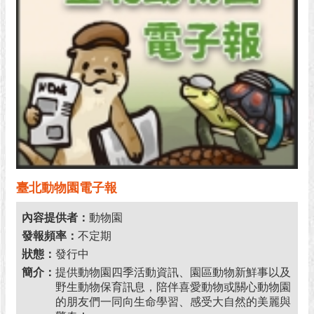
網
站
資
料
開
放
宣
告
隱
私
權
臺北動物園電子報
及
資
內容提供者：
動物園
訊
安
發報頻率：
不定期
全
狀態：
發行中
政
簡介：
提供動物園四季活動資訊、園區動物新鮮事以及
策
野生動物保育訊息，陪伴喜愛動物或關心動物園
的朋友們一同向生命學習、感受大自然的美麗與
臺