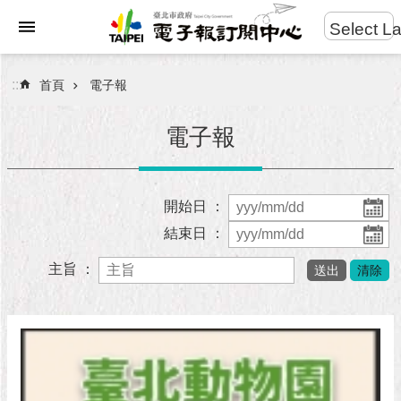
:::
Select L
進
跳到主要內容區塊
階
:::
首頁
電子報
搜
尋
電子報
電
開始日 ：
子
結束日 ：
報
主旨 ：
網
站
導
覽
政
府