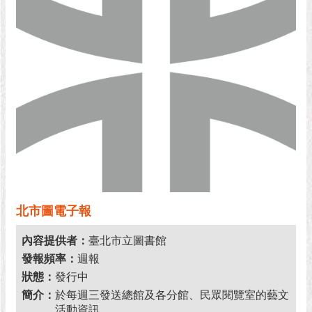
網
站
資
料
開
放
宣
告
隱
私
權
及
資
北市圖電子報
訊
安
內容提供者：
臺北市立圖書館
全
發報頻率：
週報
政
狀態：
發行中
策
簡介：
於每週三發送總館及各分館、民眾閱覽室的藝文
臺
活動資訊。