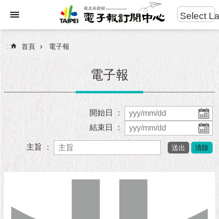
:::
Select L
進
跳到主要內容區塊
階
:::
首頁
電子報
搜
尋
電子報
電
開始日 ：
子
結束日 ：
報
主旨 ：
網
站
導
覽
政
府