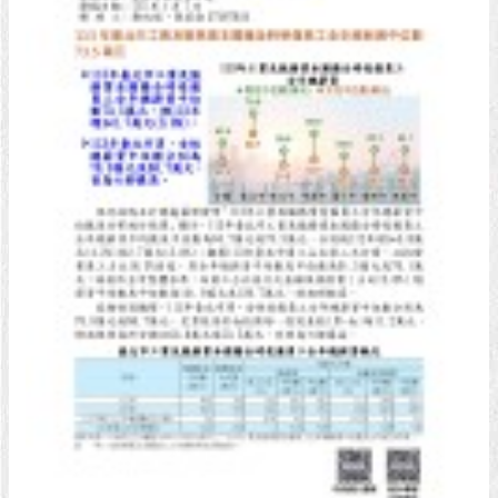
網
站
資
料
開
放
宣
告
隱
私
權
及
資
訊
安
全
政
策
臺