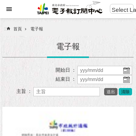
:::
Select L
進
跳到主要內容區塊
階
:::
首頁
電子報
搜
尋
電子報
電
開始日 ：
子
結束日 ：
報
主旨 ：
網
站
導
覽
政
府