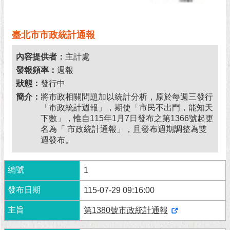
北
市
政
臺北市市政統計通報
府
內容提供者：
主計處
聯
發報頻率：
週報
絡
狀態：
發行中
我
們
簡介：
將市政相關問題加以統計分析，原於每週三發行
「市政統計週報」，期使「市民不出門，能知天
下數」，惟自115年1月7日發布之第1366號起更
名為「 市政統計通報」，且發布週期調整為雙
週發布。
1
115-07-29 09:16:00
第1380號市政統計通報